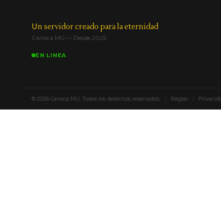
Un servidor creado para la eternidad
Carioca MU — Desde 2025
EN LINEA
© 2026 Carioca MU. Todos los derechos reservados.
|
Reglas
|
Privacid