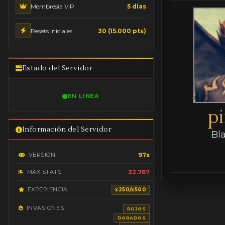
Membresía VIP
5 días
Resets iniciales
30 (15.000 pts)
Estado del Servidor
EN LINEA
p
Información del Servidor
Bl
VERSIÓN
97x
MAX STATS
32.767
EXPERIENCIA
x250/x500
INVASIONES
ROJOS
DORADOS