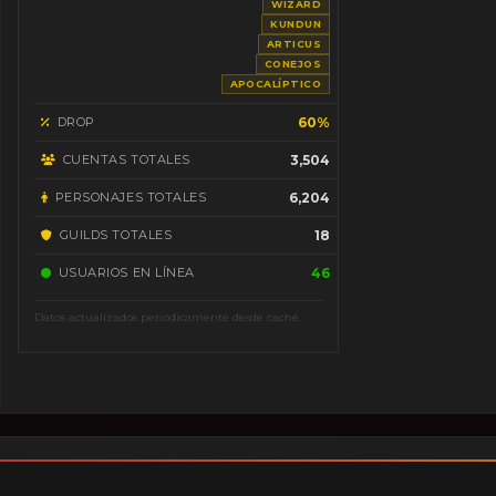
WIZARD
KUNDUN
ARTICUS
CONEJOS
APOCALÍPTICO
DROP
60%
CUENTAS TOTALES
3,504
PERSONAJES TOTALES
6,204
GUILDS TOTALES
18
USUARIOS EN LÍNEA
46
Datos actualizados periódicamente desde caché.