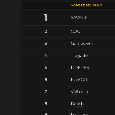
NOMBRE DEL GUILD
1
SAVAGE
2
CQC
3
GameOver
4
-Legado-
5
LIDERES
6
FvckOff
7
ValhaLla
8
Death
9
LosPibes