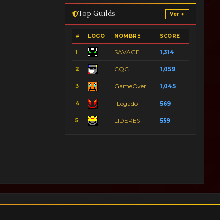
Top Guilds
Ver +
#
LOGO
NOMBRE
SCORE
1
SAVAGE
1,314
2
CQC
1,059
3
GameOver
1,045
4
-Legado-
569
5
LIDERES
559