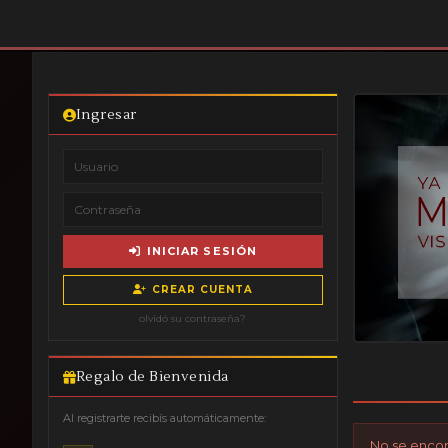
Ingresar
INICIAR SESIÓN
CREAR CUENTA
olvidó su contraseña?
Regalo de Bienvenida
Al registrarte recibís automáticamente:
No se encont