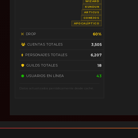
WIZARD
KUNDUN
ARTICUS
CONEJOS
APOCALÍPTICO
DROP
60%
CUENTAS TOTALES
3,505
PERSONAJES TOTALES
6,207
GUILDS TOTALES
18
USUARIOS EN LÍNEA
43
Datos actualizados periódicamente desde caché.