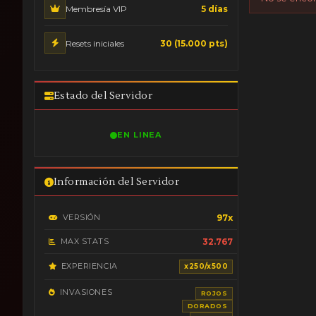
Membresía VIP
5 días
Resets iniciales
30 (15.000 pts)
Estado del Servidor
EN LINEA
Información del Servidor
VERSIÓN
97x
MAX STATS
32.767
EXPERIENCIA
x250/x500
INVASIONES
ROJOS
DORADOS