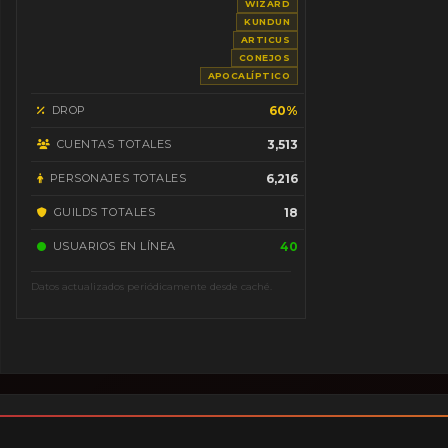
WIZARD
KUNDUN
ARTICUS
CONEJOS
APOCALÍPTICO
DROP
60%
CUENTAS TOTALES
3,513
PERSONAJES TOTALES
6,216
GUILDS TOTALES
18
USUARIOS EN LÍNEA
40
Datos actualizados periódicamente desde caché.