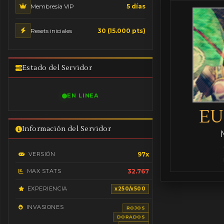
Membresía VIP
5 días
Resets iniciales
30 (15.000 pts)
Estado del Servidor
EN LINEA
EU
Información del Servidor
VERSIÓN
97x
MAX STATS
32.767
EXPERIENCIA
x250/x500
INVASIONES
ROJOS
DORADOS