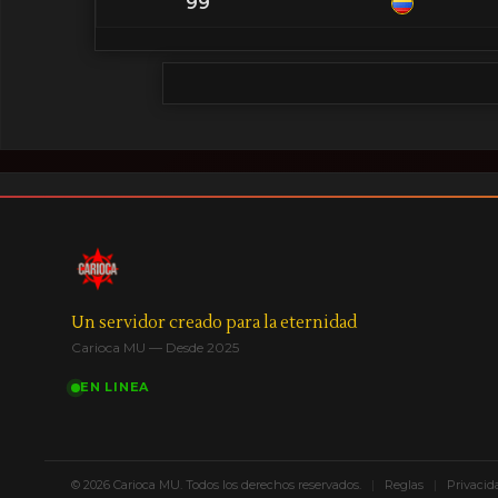
99
Un servidor creado para la eternidad
Carioca MU — Desde 2025
EN LINEA
© 2026 Carioca MU. Todos los derechos reservados.
|
Reglas
|
Privacid