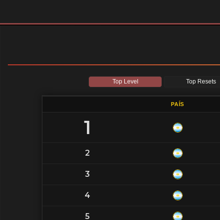
Top Level
Top Resets
PAÍS
1
2
3
4
5