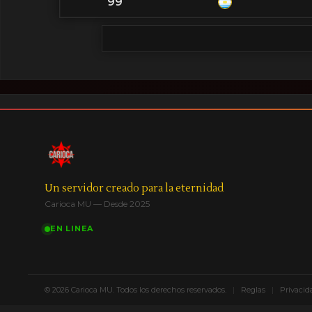
99
Un servidor creado para la eternidad
Carioca MU — Desde 2025
EN LINEA
© 2026 Carioca MU. Todos los derechos reservados.
|
Reglas
|
Privacid