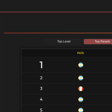
Top Level
Top Resets
PAÍS
1
2
3
4
5